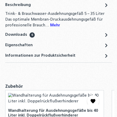
Beschreibung
21,90 €
Trink- & Brauchwasser-Ausdehnungsgefäß 5 – 35 Liter
Digitales Vordruck Prüfgerät max. 7 bar,
Das optimale Membran-Druckausdehnungsgefäß für
Manometer, Vordruckmeßgerät für
professionelle Brauch…
Mehr
Ausdehnungsgefäße
Downloads
6
2,90 €
Eigenschaften
Informationen zur Produktsicherheit
Produktgalerie überspringen
Zubehör
W
i
Wandhalterung für Ausdehnungsgefäße bis 40
S
Liter inkl. Doppelrückflußverhinderer
K