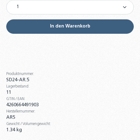
Produkt Anzahl: Gib den gewünschten Wert ein od
Wandhalterung für Ausdehnungsgefäße
bis 40 Liter inkl. Doppelrückflußverhinderer
13,90 €
In den Warenkorb
Anschlussrohr für Ausdehnungsgefäße
DN16 - 80 / 120 / 180 cm für ADG
19,90 €
MAG Gefäßfüller 400 ml mit
Korrosionschutz inkl. Druckflaschen
Produktnummer:
Adapter für Ausdehnungsgefäße
SD24-AR.5
61,90 €
Lagerbestand:
11
Ersatzmembran für Trinkwasser-
GTIN / EAN:
Ausdehnungsgefäß 8 - 35 Liter von
4260664491903
AquaSystem
Herstellernummer:
AR5
9,50 €
Gewicht / Volumengewicht:
1.34 kg
Wandhalterung für Ausdehnungsgefäße
inklusive Kappenventil mit Ablasshahn