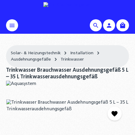
alt springen
Waren
Solar- & Heizungstechnik
Installation
Ausdehnungsgefäße
Trinkwasser
Trinkwasser Brauchwasser Ausdehnungsgefäß 5 L
– 35 L Trinkwasserausdehnungsgefäß
Bildergalerie überspringen