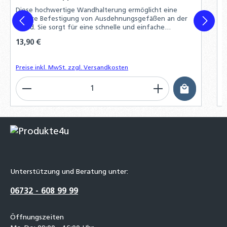
s
Diese hochwertige Wandhalterung ermöglicht eine
k
sichere Befestigung von Ausdehnungsgefäßen an der
Wand. Sie sorgt für eine schnelle und einfache
Installation sowie eine problemlose Demontage
Regulärer Preis:
13,90 €
R
2
Preise inkl. MwSt. zzgl. Versandkosten
P
Produkt Anzahl: Gib den gewünschten Wert ein o
P
Unterstützung und Beratung unter:
06732 - 608 99 99
Öffnungszeiten