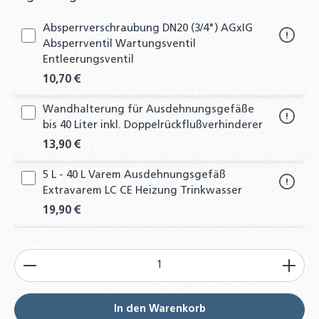
Absperrverschraubung DN20 (3/4") AGxIG
Absperrventil Wartungsventil
Entleerungsventil
10,70 €
Wandhalterung für Ausdehnungsgefäße
bis 40 Liter inkl. Doppelrückflußverhinderer
13,90 €
5 L - 40 L Varem Ausdehnungsgefäß
Extravarem LC CE Heizung Trinkwasser
19,90 €
Solar-Ausdehnungsgefäß 35L - 50L - 80L -
Produkt Anzahl: Gib den gewünschten Wert ein od
100L - 150 L Membran
Druckausdehnungsgefäß
59,90 €
In den Warenkorb