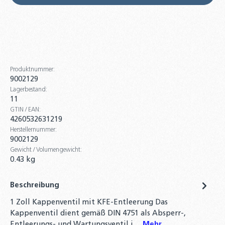
Zilmet Zilflex Solar Plus 12L - 200L
Ausdehnungsgefäß Druckausgleichsgefäß
Druckausdehnungsgefäß
48,90 €
8 - 25 Liter Extravarem LR CE Heizungs-
Produktnummer:
Ausdehnungsgefäß Ausgleichsbehälter
9002129
MAG
Lagerbestand:
21,90 €
11
GTIN / EAN:
Anschlussrohr für Ausdehnungsgefäße
4260532631219
DN16 - 80 / 120 / 180 cm für ADG
Herstellernummer:
9002129
19,90 €
Gewicht / Volumengewicht:
0.43 kg
MAG Gefäßfüller 400 ml mit
Korrosionschutz inkl. Druckflaschen
Adapter 6 bar für Ausdehnungsgefäße
Beschreibung
58,50 €
1 Zoll Kappenventil mit KFE-Entleerung Das
Kappenventil dient gemäß DIN 4751 als Absperr-,
Digitales Vordruck Prüfgerät max. 7 bar,
Entleerungs- und Wartungsventil i…
Mehr