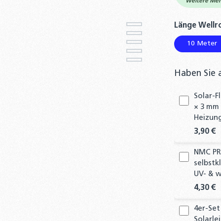
Weitere Meng
Länge Wellr
10 Meter
Haben Sie 
Solar-F
× 3 mm 
Heizung
3,90 €
NMC PR
selbstk
UV- & 
4,30 €
4er-Set
Solarle