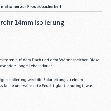
rmationen zur Produktsicherheit
rflüssigkeit für Flach- Röhrenkollektoren
iggemisch -28°C - 10 Liter
0 €
lrohr 14mm Isolierung"
-Verschraubung 90° DN20 auf 22mm Kupfer –
llrohr Fitting
Schlagwerkzeug oder Klemmbacke DN12 - DN40 –
rper aus massivem Stahl zur Bördelherstellung
kollektoren auf dem Dach und dem Wärmespeicher. Diese
lstahl- und Solarwellrohren
 besonders lange Lebensdauer.
en Isolierung wird die Solarleitung zu einem
ss keine unerwünschte Feuchtigkeit eindringt, was