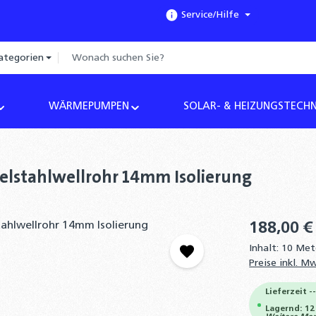
Service/Hilfe
ategorien
WÄRMEPUMPEN
SOLAR- & HEIZUNGSTECHN
elstahlwellrohr 14mm Isolierung
188,00 €
Inhalt:
10 Me
Preise inkl. M
Lieferzeit -
Lagernd: 12