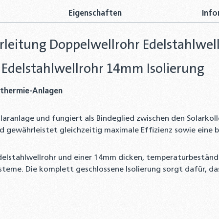
Eigenschaften
Info
Sola
Fert
20,9
leitung Doppelwellrohr Edelstahlwel
Winkel
 Edelstahlwellrohr 14mm Isolierung
Solarwe
12,90 €
arthermie-Anlagen
Profi-
Grundkö
 Solaranlage und fungiert als Bindeglied zwischen den Solar
von Ede
und gewährleistet gleichzeitig maximale Effizienz sowie eine
29,50 €
lstahlwellrohr und einer 14mm dicken, temperaturbeständig
teme. Die komplett geschlossene Isolierung sorgt dafür, da