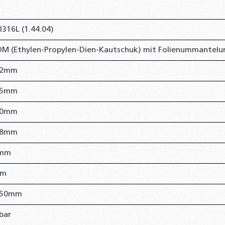
I316L (1.44.04)
DM (Ethylen-Propylen-Dien-Kautschuk) mit Folienummantelu
,2mm
,5mm
30mm
18mm
mm
mm
,50mm
bar