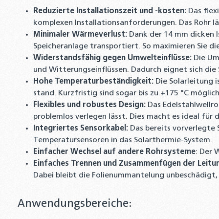
Reduzierte Installationszeit und -kosten:
Das flex
komplexen Installationsanforderungen. Das Rohr lä
Minimaler Wärmeverlust:
Dank der 14 mm dicken I
Speicheranlage transportiert. So maximieren Sie die
Widerstandsfähig gegen Umwelteinflüsse:
Die Umm
und Witterungseinflüssen. Dadurch eignet sich die 
Hohe Temperaturbeständigkeit:
Die Solarleitung 
stand. Kurzfristig sind sogar bis zu +175 °C mögl
Flexibles und robustes Design:
Das Edelstahlwellro
problemlos verlegen lässt. Dies macht es ideal für
Integriertes Sensorkabel:
Das bereits vorverlegte 
Temperatursensoren in das Solarthermie-System.
Einfacher Wechsel auf andere Rohrsysteme
: Der 
Einfaches Trennen und Zusammenfügen der Leitu
Dabei bleibt die Folienummantelung unbeschädigt, 
Anwendungsbereiche: