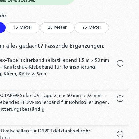
en bereits bestellt.
auswählen
ohr
15 Meter
20 Meter
25 Meter
an alles gedacht? Passende Ergänzungen:
lex-Tape Isolierband selbstklebend 1,5 m × 50 mm
– Kautschuk-Klebeband für Rohrisolierung,
, Klima, Kälte & Solar
OTAPE® Solar-UV-Tape 2 m × 50 mm × 0,6 mm –
lebendes EPDM-Isolierband für Rohrisolierungen,
witterungsbeständig
 Ovalschellen für DN20 Edelstahlwellrohr
itung