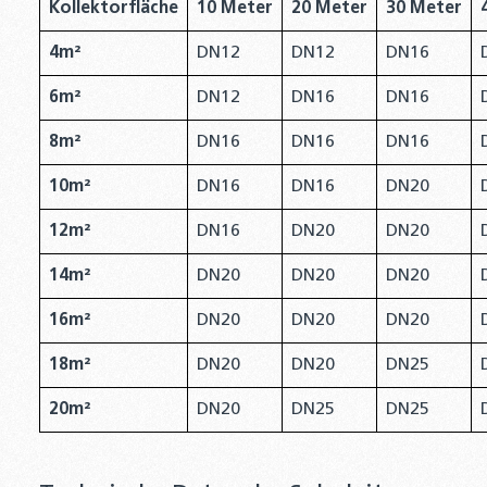
Kollektorfläche
10 Meter
20 Meter
30 Meter
4m²
DN12
DN12
DN16
6m²
DN12
DN16
DN16
8m²
DN16
DN16
DN16
10m²
DN16
DN16
DN20
12m²
DN16
DN20
DN20
14m²
DN20
DN20
DN20
16m²
DN20
DN20
DN20
18m²
DN20
DN20
DN25
20m²
DN20
DN25
DN25