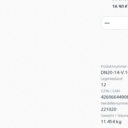
16,90 €
4er 
Produkt
Nano
4,90
32-tlg.
Bördelw
und He
219,00 
Produktnummer:
DN20-14-V.1
4er-
Lagerbestand:
12
Edel
260°
GTIN / EAN:
4260664490
6,30
Herstellernumme
221020
DN20 W
Gewicht / Volum
Schnell
11.454 kg
10,90 €