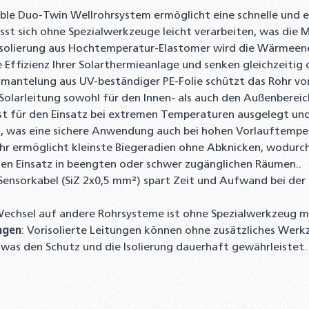
ible Duo-Twin Wellrohrsystem ermöglicht eine schnelle und e
sst sich ohne Spezialwerkzeuge leicht verarbeiten, was die 
solierung aus Hochtemperatur-Elastomer wird die Wärmeener
 Effizienz Ihrer Solarthermieanlage und senken gleichzeitig 
antelung aus UV-beständiger PE-Folie schützt das Rohr vo
Solarleitung sowohl für den Innen- als auch den Außenbereic
ist für den Einsatz bei extremen Temperaturen ausgelegt un
ich, was eine sichere Anwendung auch bei hohen Vorlauftempe
hr ermöglicht kleinste Biegeradien ohne Abknicken, wodurch 
 den Einsatz in beengten oder schwer zugänglichen Räumen..
Sensorkabel (SiZ 2x0,5 mm²) spart Zeit und Aufwand bei der I
Wechsel auf andere Rohrsysteme ist ohne Spezialwerkzeug mögl
ngen
: Vorisolierte Leitungen können ohne zusätzliches We
was den Schutz und die Isolierung dauerhaft gewährleistet.