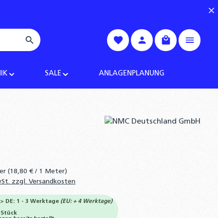
Warenkorb enth
IK
SALE
ANLAGENPLANUNG
ter
(18,80 € / 1 Meter)
wSt. zzgl. Versandkosten
-> DE: 1 - 3 Werktage
(EU: + 4 Werktage)
 Stück