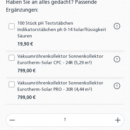
Haben Sie an alles gedacht? Passende
Ergänzungen:
100 Stück pH Teststäbchen
Indikatorstäbchen ph 0-14 Solarflüssigkeit
Säuren
19,90 €
Vakuumröhrenkollektor Sonnenkollektor
Eurotherm-Solar CPC - 24R (5,29 m²)
799,00 €
Vakuumröhrenkollektor Sonnenkollektor
Eurotherm-Solar PRO - 30R (4,44 m²)
799,00 €
Solar- Befüllstation inkl. 25 Liter Tank
Produkt Anzahl: Gib den gewünschten Wert ein od
Befüllpumpe Solarthermie Solarflüssigkeit
299,00 €