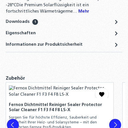
Coracon HE 6 Korrosionsschutz
-28°CDie Premium Solarflüssigkeit ist ein
Konzentrat Heizungsschutz
fortschrittliches Wärmeträgerme…
Mehr
Korrosionsinhibitor HE6
Downloads
1
18,90 €
Eigenschaften
Solar-Wartungspumpe Einfüllpumpe für
Solarthermie – 230 V, 27 l/h, für Glykol
Informationen zur Produktsicherheit
geeignet, Kanisteranschluss DIN 61
274,90 €
Gardena Einfüllpumpe für Solaranlagen
Heizunganlagen Befüllpumpe für
Produktgalerie überspringen
Zubehör
Solarflüssigkeit
54,90 €
V
E
Refraktometer-Set Bestimmung des
Fernox Dichtmittel Reiniger Sealer Protector
E
Frostschutzgehaltes für Solar- und
Solar Cleaner F1 F3 F4 F8 LS-X
5
Heizungsanlagen, PKWs und Batterien
S
Sorgen Sie für höchste Effizienz, Sauberkeit und
H
14,90 €
Sicherheit Ihrer Heiz- und Solarsysteme – mit den
bewährten Fernox Profi-Produkten.