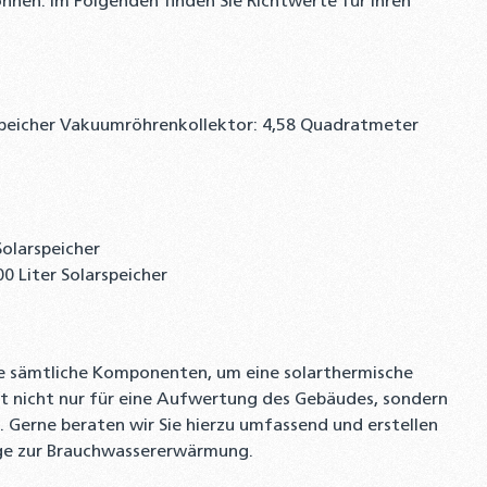
nnen. Im Folgenden finden Sie Richtwerte für Ihren
rspeicher Vakuumröhrenkollektor: 4,58 Quadratmeter
Solarspeicher
 Liter Solarspeicher
e sämtliche Komponenten, um eine solarthermische
it nicht nur für eine Aufwertung des Gebäudes, sondern
Gerne beraten wir Sie hierzu umfassend und erstellen
lage zur Brauchwassererwärmung.