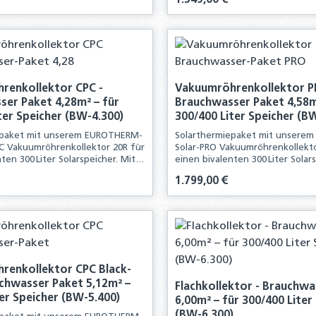
1.549,00 €
kt Anzahl: Gib den gewünschten Wert ei
Produkt Anzahl:
renkollektor CPC -
Vakuumröhrenkollektor P
er Paket 4,28m² – für
Brauchwasser Paket 4,58m
ter Speicher (BW-4.300)
300/400 Liter Speicher (B
epaket mit unserem EUROTHERM-
Solarthermiepaket mit unsere
C Vakuumröhrenkollektor 20R für
Solar-PRO Vakuumröhrenkollekto
ten 300 Liter Solarspeicher. Mit
einen bivalenten 300 Liter Solar
ettpaket erhalten Sie alle
diesem Komplettpaket erhalten 
is:
Regulärer Preis:
1.799,00 €
für die Neuinstallation einer
Komponenten für die Neuinstall
chen Anlage
solarthermischen Anlage
kt Anzahl: Gib den gewünschten Wert ei
Produkt Anzahl:
renkollektor CPC Black-
uchwasser Paket 5,12m² –
Flachkollektor - Brauchwa
ter Speicher (BW-5.400)
6,00m² – für 300/400 Liter
(BW-6.300)