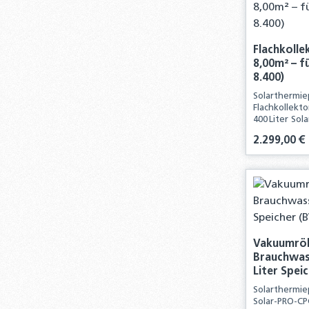
Flachkolle
8,00m² – f
8.400)
Solarthermiep
Flachkollekt
400 Liter Sol
Komplettpake
Regulärer Pre
2.299,00 €
Komponenten 
solarthermis
Produ
Vakuumröh
Brauchwass
Liter Spei
Solarthermi
Solar-PRO-CP