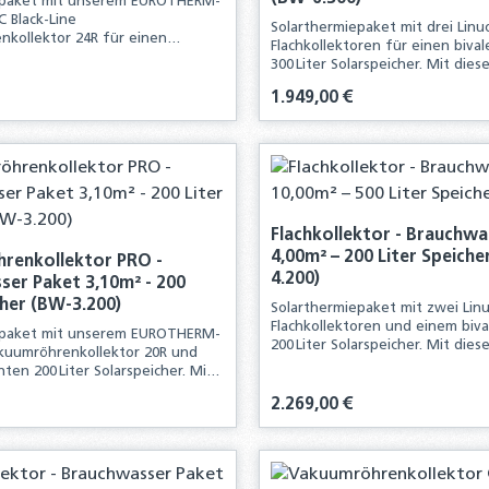
epaket mit unserem EUROTHERM-
C Black-Line
Solarthermiepaket mit drei Linuo
kollektor 24R für einen
Flachkollektoren für einen biva
0 Liter Solarspeicher. Mit diesem
300 Liter Solarspeicher. Mit die
t erhalten Sie alle
Komplettpaket erhalten Sie alle
für die Neuinstallation einer
is:
Regulärer Preis:
1.949,00 €
Komponenten für die Neuinstall
chen Anlage
solarthermischen Anlage.
kt Anzahl: Gib den gewünschten Wert ei
Produkt Anzahl:
Flachkollektor - Brauchwa
4,00m² – 200 Liter Speiche
renkollektor PRO -
4.200)
er Paket 3,10m² - 200
cher (BW-3.200)
Solarthermiepaket mit zwei Linu
Flachkollektoren und einem biv
epaket mit unserem EUROTHERM-
200 Liter Solarspeicher. Mit die
kuumröhrenkollektor 20R und
Komplettpaket erhalten Sie alle
ten 200 Liter Solarspeicher. Mit
Komponenten für die Neuinstall
ettpaket erhalten Sie alle
solarthermischen Anlage.
is:
Regulärer Preis:
2.269,00 €
für die Neuinstallation einer
chen Anlage
kt Anzahl: Gib den gewünschten Wert ei
Produkt Anzahl: