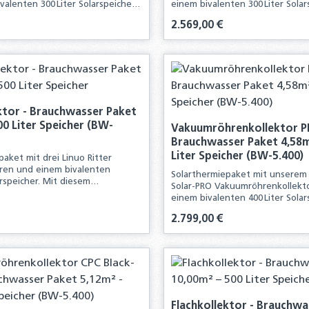
alenten 300 Liter Solarspeicher.
einem bivalenten 300 Liter Solar
omplettpaket erhalten Sie alle
diesem Komplettpaket erhalten 
is:
Regulärer Preis:
2.569,00 €
für die Neuinstallation einer
Komponenten für die Neuinstall
chen Anlage
solarthermischen Anlage
kt Anzahl: Gib den gewünschten Wert ei
Produkt Anzahl:
ktor - Brauchwasser Paket
00 Liter Speicher (BW-
Vakuumröhrenkollektor P
Brauchwasser Paket 4,58m
Liter Speicher (BW-5.400)
paket mit drei Linuo Ritter
oren und einem bivalenten
Solarthermiepaket mit unsere
arspeicher. Mit diesem
Solar-PRO Vakuumröhrenkollekt
t erhalten Sie alle
einem bivalenten 400 Liter Solar
für die Neuinstallation einer
diesem Komplettpaket erhalten 
chen Anlage.
is:
Regulärer Preis:
2.799,00 €
Komponenten für die Neuinstall
solarthermischen Anlage.
kt Anzahl: Gib den gewünschten Wert ei
Produkt Anzahl:
Flachkollektor - Brauchwa