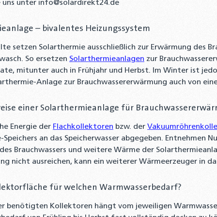
e uns unter info@solardirekt24.de
ieanlage – bivalentes Heizungssystem
lte setzen Solarthermie ausschließlich zur Erwärmung des Bra
wasch. So ersetzen
Solarthermieanlagen
zur Brauchwassere
, mitunter auch in Frühjahr und Herbst. Im Winter ist jed
olarthermie-Anlage zur Brauchwassererwärmung auch von ein
eise einer Solarthermieanlage für Brauchwassererwä
he Energie der
Flachkollektoren
bzw. der
Vakuumröhrenkoll
-Speichers an das Speicherwasser abgegeben. Entnehmen Nut
des Brauchwassers und weitere Wärme der Solarthermieanlag
g nicht ausreichen, kann ein weiterer Wärmeerzeuger in da
lektorfläche für welchen Warmwasserbedarf?
er benötigten Kollektoren hängt vom jeweiligen Warmwasserb