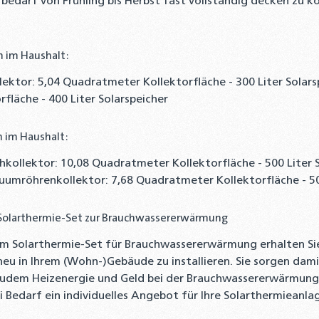
darf von Frühling bis Herbst fast vollständig decken zu kö
n im Haushalt:
lektor: 5,04 Quadratmeter Kollektorfläche - 300 Liter Sola
rfläche - 400 Liter Solarspeicher
n im Haushalt:
hkollektor: 10,08 Quadratmeter Kollektorfläche - 500 Liter 
uumröhrenkollektor: 7,68 Quadratmeter Kollektorfläche - 500
Solarthermie-Set zur Brauchwassererwärmung
em Solarthermie-Set für Brauchwassererwärmung erhalten Si
eu in Ihrem (Wohn-)Gebäude zu installieren. Sie sorgen dam
zudem Heizenergie und Geld bei der Brauchwassererwärmung. 
i Bedarf ein individuelles Angebot für Ihre Solarthermiean