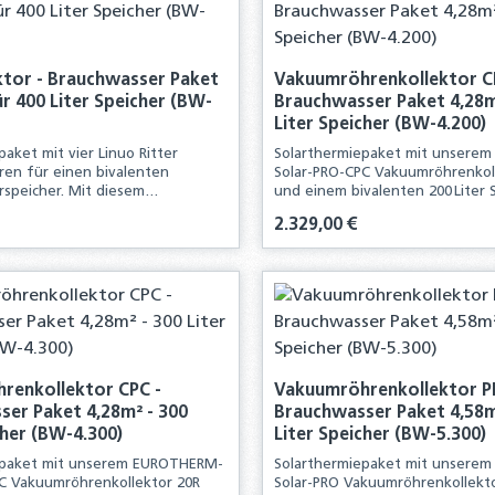
ktor - Brauchwasser Paket
Vakuumröhrenkollektor C
ür 400 Liter Speicher (BW-
Brauchwasser Paket 4,28m
Liter Speicher (BW-4.200)
aket mit vier Linuo Ritter
Solarthermiepaket mit unsere
oren für einen bivalenten
Solar-PRO-CPC Vakuumröhrenkol
arspeicher. Mit diesem
und einem bivalenten 200 Liter S
t erhalten Sie alle
Mit diesem Komplettpaket erhal
is:
Regulärer Preis:
2.329,00 €
für die Neuinstallation einer
Komponenten für die Neuinstall
chen Anlage.
solarthermischen Anlage
kt Anzahl: Gib den gewünschten Wert ei
Produkt Anzahl:
renkollektor CPC -
Vakuumröhrenkollektor P
er Paket 4,28m² - 300
Brauchwasser Paket 4,58m
cher (BW-4.300)
Liter Speicher (BW-5.300)
epaket mit unserem EUROTHERM-
Solarthermiepaket mit unsere
C Vakuumröhrenkollektor 20R
Solar-PRO Vakuumröhrenkollekt