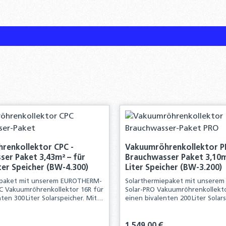
renkollektor CPC -
Vakuumröhrenkollektor P
er Paket 3,43m² – für
Brauchwasser Paket 3,10m
ter Speicher (BW-4.300)
Liter Speicher (BW-3.200)
epaket mit unserem EUROTHERM-
Solarthermiepaket mit unsere
C Vakuumröhrenkollektor 16R für
Solar-PRO Vakuumröhrenkollekto
ten 300 Liter Solarspeicher. Mit
einen bivalenten 200 Liter Solar
ettpaket erhalten Sie alle
diesem Komplettpaket erhalten 
für die Neuinstallation einer
Komponenten für die Neuinstall
chen Anlage
solarthermischen Anlage
is:
Regulärer Preis: