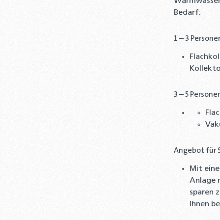
Warmwasserbe
Bedarf:
1 – 3 Persone
Flachkol
Kollekto
3 – 5 Persone
Flac
Vak
Angebot für 
Mit ein
Anlage n
sparen 
Ihnen be