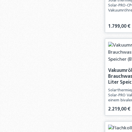
Solarthermi
Solar-PRO-CP
Vakuumröhren
bivalenten 40
Komplettpake
Komponenten 
Regulärer Pre
1.799,00 €
solarthermis
Produ
Vakuumröh
Brauchwass
Liter Spei
Solarthermi
Solar-PRO Va
einem bivalen
diesem Kompl
Regulärer Pre
2.219,00 €
Komponenten 
solarthermis
Produ