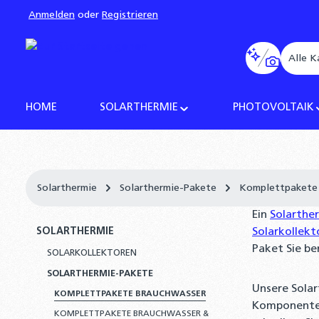
Anmelden
oder
Registrieren
pringen
Zur Hauptnavigation springen
Alle K
HOME
SOLARTHERMIE
PHOTOVOLTAIK
Solarthermie
Solarthermie-Pakete
Komplettpakete
Ein
Solarthe
SOLARTHERMIE
Solarkollekt
Paket Sie be
SOLARKOLLEKTOREN
SOLARTHERMIE-PAKETE
Unsere Sola
KOMPLETTPAKETE BRAUCHWASSER
Komponenten.
KOMPLETTPAKETE BRAUCHWASSER &