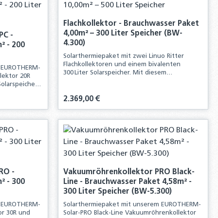
Flachkollektor - Brauchwasser Paket
4,00m² – 300 Liter Speicher (BW-
PC -
4.300)
² - 200
Solarthermiepaket mit zwei Linuo Ritter
Flachkollektoren und einem bivalenten
m EUROTHERM-
300 Liter Solarspeicher. Mit diesem
lektor 20R
Komplettpaket erhalten Sie alle
olarspeicher.
Komponenten für die Neuinstallation einer
ten Sie alle
solarthermischen Anlage.
Regulärer Preis:
2.369,00 €
ation einer
n oder benutze die Schaltflächen um d
 Gib den gewünschten Wert ein oder ben
Produkt Anzahl: Gib den g
RO -
Vakuumröhrenkollektor PRO Black-
² - 300
Line - Brauchwasser Paket 4,58m² -
300 Liter Speicher (BW-5.300)
m EUROTHERM-
Solarthermiepaket mit unserem EUROTHERM-
or 30R und
Solar-PRO Black-Line Vakuumröhrenkollektor