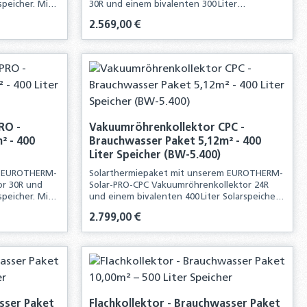
speicher. Mit
30R und einem bivalenten 300 Liter
Sie alle
Solarspeicher. Mit diesem Komplettpaket
Regulärer Preis:
2.569,00 €
ation einer
erhalten Sie alle Komponenten für die
Neuinstallation einer solarthermischen Anlage
n oder benutze die Schaltflächen um d
 Gib den gewünschten Wert ein oder ben
Produkt Anzahl: Gib den g
RO -
Vakuumröhrenkollektor CPC -
² - 400
Brauchwasser Paket 5,12m² - 400
Liter Speicher (BW-5.400)
m EUROTHERM-
Solarthermiepaket mit unserem EUROTHERM-
or 30R und
Solar-PRO-CPC Vakuumröhrenkollektor 24R
speicher. Mit
und einem bivalenten 400 Liter Solarspeicher.
Sie alle
Mit diesem Komplettpaket erhalten Sie alle
Regulärer Preis:
2.799,00 €
ation einer
Komponenten für die Neuinstallation einer
solarthermischen Anlage
n oder benutze die Schaltflächen um d
 Gib den gewünschten Wert ein oder ben
Produkt Anzahl: Gib den g
sser Paket
Flachkollektor - Brauchwasser Paket