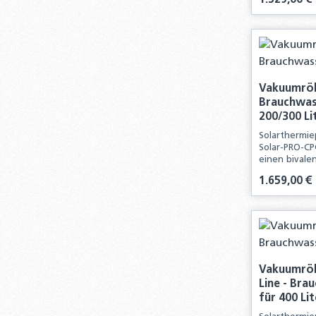
1.529,00 €
Produ
Vakuumröh
Brauchwass
200/300 Li
Solarthermi
Solar-PRO-CP
einen bivalen
diesem Kompl
Regulärer Pre
1.659,00 €
Komponenten 
solarthermis
Produ
Vakuumröh
Line - Bra
für 400 Li