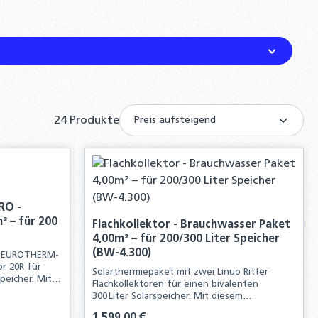
24 Produkte
RO -
² – für 200
Flachkollektor - Brauchwasser Paket
4,00m² – für 200/300 Liter Speicher
(BW-4.300)
m EUROTHERM-
r 20R für
Solarthermiepaket mit zwei Linuo Ritter
speicher. Mit
Flachkollektoren für einen bivalenten
Sie alle
300 Liter Solarspeicher. Mit diesem
ation einer
Komplettpaket erhalten Sie alle
Regulärer Preis: