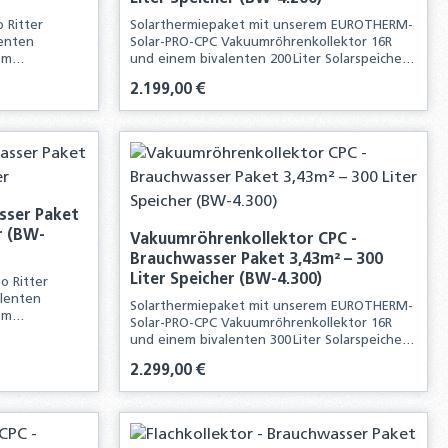
 Ritter
Solarthermiepaket mit unserem EUROTHERM-
lenten
Solar-PRO-CPC Vakuumröhrenkollektor 16R
sem
und einem bivalenten 200 Liter Solarspeicher.
Mit diesem Komplettpaket erhalten Sie alle
Regulärer Preis:
2.199,00 €
ation einer
Komponenten für die Neuinstallation einer
solarthermischen Anlage
n oder benutze die Schaltflächen um d
 Gib den gewünschten Wert ein oder ben
Produkt Anzahl: Gib den g
sser Paket
r (BW-
Vakuumröhrenkollektor CPC -
Brauchwasser Paket 3,43m² – 300
Liter Speicher (BW-4.300)
o Ritter
alenten
Solarthermiepaket mit unserem EUROTHERM-
sem
Solar-PRO-CPC Vakuumröhrenkollektor 16R
und einem bivalenten 300 Liter Solarspeicher.
ation einer
Mit diesem Komplettpaket erhalten Sie alle
Regulärer Preis:
2.299,00 €
Komponenten für die Neuinstallation einer
solarthermischen Anlage
n oder benutze die Schaltflächen um d
 Gib den gewünschten Wert ein oder ben
Produkt Anzahl: Gib den g