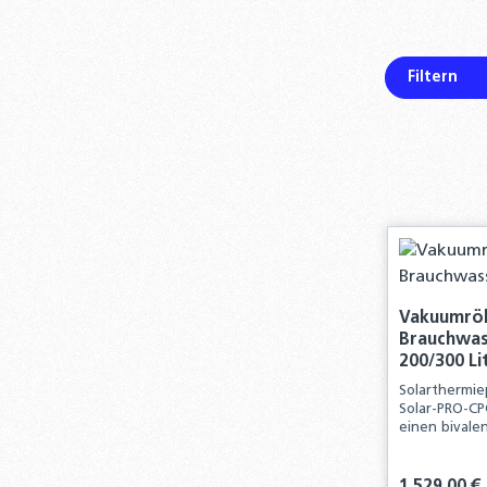
Filtern
Vakuumröh
Brauchwass
200/300 Li
Solarthermi
Solar-PRO-CP
einen bivalen
diesem Kompl
Komponenten 
solarthermis
Regulärer Pre