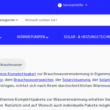
Service/Hilfe
ategorien
WÄRMEPUMPEN
SOLAR- & HEIZUNGSTECHN
 Brauchwasser
rmie Komplettpaket
zur Brauchwassererwärmung in Eigenmo
or
, dem
Brauchwasserspeicher
, der
Solarsteuerung
, der
Solar
nötigen, richtet sich nach Ihrem durchschnittlichen Warmwa
rthermie Komplettpakete zur Wassererwärmung erhalten Si
 Natürlich sind auf Wunsch auch individuelle Pakete möglich.