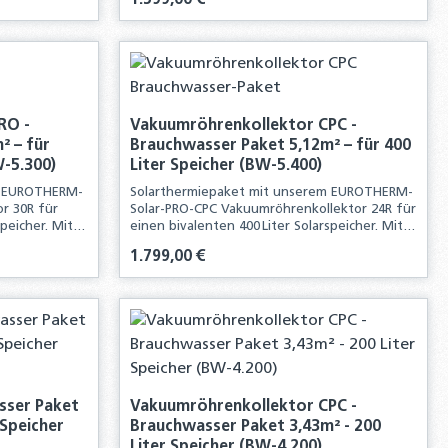
1.599,00 €
Komponenten für die Neuinstallation einer
solarthermischen Anlage.
n oder benutze die Schaltflächen um d
 Gib den gewünschten Wert ein oder ben
Produkt Anzahl: Gib den g
RO -
Vakuumröhrenkollektor CPC -
² – für
Brauchwasser Paket 5,12m² – für 400
W-5.300)
Liter Speicher (BW-5.400)
m EUROTHERM-
Solarthermiepaket mit unserem EUROTHERM-
r 30R für
Solar-PRO-CPC Vakuumröhrenkollektor 24R für
speicher. Mit
einen bivalenten 400 Liter Solarspeicher. Mit
Sie alle
diesem Komplettpaket erhalten Sie alle
Regulärer Preis:
1.799,00 €
ation einer
Komponenten für die Neuinstallation einer
solarthermischen Anlage
n oder benutze die Schaltflächen um d
 Gib den gewünschten Wert ein oder ben
Produkt Anzahl: Gib den g
sser Paket
Vakuumröhrenkollektor CPC -
 Speicher
Brauchwasser Paket 3,43m² - 200
Liter Speicher (BW-4.200)