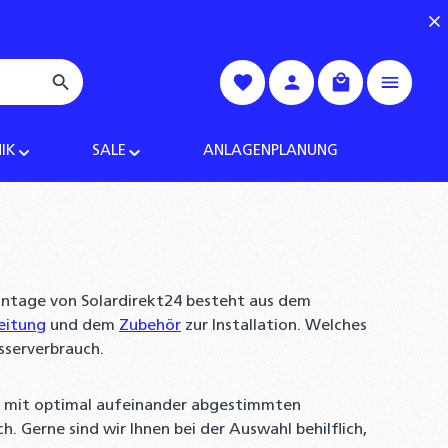
Warenkorb enth
IK
SALE
ANLAGENPLANUNG
ntage von Solardirekt24 besteht aus dem
leitung
und dem
Zubehör
zur Installation. Welches
sserverbrauch.
e mit optimal aufeinander abgestimmten
 Gerne sind wir Ihnen bei der Auswahl behilflich,