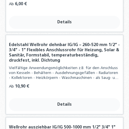
Edelstahlqualität, inklusive Dichtungen.
Regulärer Preis:
6,00 €
Ab
Details
Edelstahl Wellrohr dehnbar IG/IG – 260–520 mm 1/2“ -
3/4“ - 1“ Flexibles Anschlussrohr für Heizung, Solar &
Sanitär, Formstabil, temperaturbeständig,
druckfest, inkl. Dichtung
Vielfältige Anwendungsmöglichkeiten z.B. für den Anschluss
von Kesseln - Behältern - Ausdehnungsgefäßen - Radiatoren
- Kollektoren - Heizkörpern - Waschmaschinen - als Saug- und
Pumpenschlauch und vieles mehr, Durch hohen
Regulärer Preis:
10,90 €
Ab
Materialaufwand und der präzisen
Details
Wellrohr ausziehbar IG/IG 500-1000 mm 1/2" 3/4" 1"