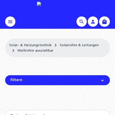
alt springen
Waren
Solar- & Heizungstechnik
Solarrohre & Leitungen
Wellrohre ausziehbar
Filtern