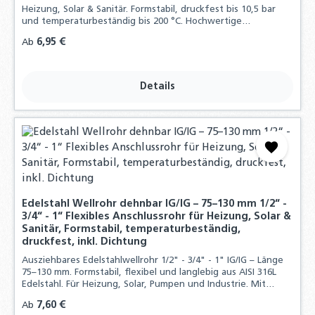
Heizung, Solar & Sanitär. Formstabil, druckfest bis 10,5 bar
und temperaturbeständig bis 200 °C. Hochwertige
Edelstahlqualität, inklusive Dichtungen.
Regulärer Preis:
6,95 €
Ab
Details
Edelstahl Wellrohr dehnbar IG/IG – 75–130 mm 1/2“ -
3/4“ - 1“ Flexibles Anschlussrohr für Heizung, Solar &
Sanitär, Formstabil, temperaturbeständig,
druckfest, inkl. Dichtung
Ausziehbares Edelstahlwellrohr 1/2" - 3/4" - 1" IG/IG – Länge
75–130 mm. Formstabil, flexibel und langlebig aus AISI 316L
Edelstahl. Für Heizung, Solar, Pumpen und Industrie. Mit
Dichtungen, bis 10 bar, –196 bis +200 °C.
Regulärer Preis:
7,60 €
Ab