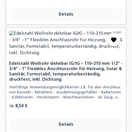
Details
Edelstahl Wellrohr dehnbar IG/IG – 110–210 mm 1/2“ -
3/4“ - 1“ Flexibles Anschlussrohr für Heizung, Solar &
Sanitär, Formstabil, temperaturbeständig,
druckfest, inkl. Dichtung
Vielfältige Anwendungsmöglichkeiten z.B. für den Anschluss
von Kesseln - Behältern - Ausdehnungsgefäßen - Radiatoren
- Kollektoren - Heizkörpern - Waschmaschinen - als Saug- und
Pumpenschlauch und vieles mehr, Durch hohen
Regulärer Preis:
8,50 €
Ab
Materialaufwand und der präzisen
Details