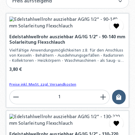
Edelstahlwellrohr ausziehbar AG/IG 1/2“ - 90-140 mm
Solarleitung Flexschlauch
Vielfältige Anwendungsmöglichkeiten z.B. für den Anschluss
von Kesseln - Behältern - Ausdehnungsgefäßen - Radiatoren
- Kollektoren - Heizkörpern - Waschmaschinen - als Saug- und
Pumpenschlauch und vieles mehr, Durch hohen
Regulärer Preis:
3,80 €
Materialaufwand und der präzisen
Preise inkl. MwSt. zzgl. Versandkosten
Produkt Anzahl: Gib den gewünschten Wert ein o
Edelstahlwellrohr ausziehbar AG/IG 1/2“ - 130-220