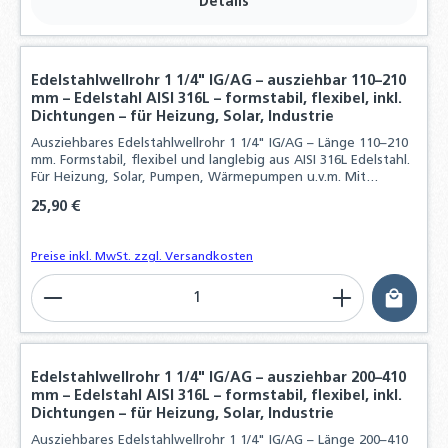
Details
Edelstahlwellrohr 1 1/4" IG/AG – ausziehbar 110–210
mm – Edelstahl AISI 316L – formstabil, flexibel, inkl.
Dichtungen – für Heizung, Solar, Industrie
Ausziehbares Edelstahlwellrohr 1 1/4" IG/AG – Länge 110–210
mm. Formstabil, flexibel und langlebig aus AISI 316L Edelstahl.
Für Heizung, Solar, Pumpen, Wärmepumpen u.v.m. Mit
Dichtungen, bis 10 bar, –196 bis +200 °C.
Regulärer Preis:
25,90 €
Preise inkl. MwSt. zzgl. Versandkosten
Produkt Anzahl: Gib den gewünschten Wert ein o
Edelstahlwellrohr 1 1/4" IG/AG – ausziehbar 200–410
mm – Edelstahl AISI 316L – formstabil, flexibel, inkl.
Dichtungen – für Heizung, Solar, Industrie
Ausziehbares Edelstahlwellrohr 1 1/4" IG/AG – Länge 200–410