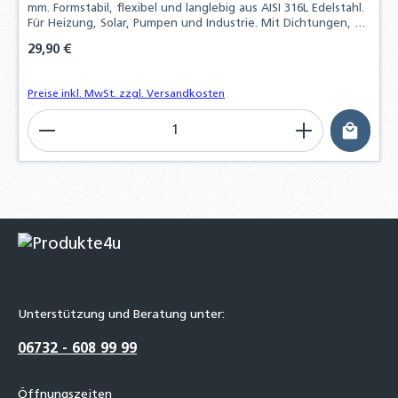
mm. Formstabil, flexibel und langlebig aus AISI 316L Edelstahl.
Für Heizung, Solar, Pumpen und Industrie. Mit Dichtungen, bis
10 bar, –196 bis +200 °C.
Regulärer Preis:
29,90 €
Preise inkl. MwSt. zzgl. Versandkosten
Produkt Anzahl: Gib den gewünschten Wert ein o
Unterstützung und Beratung unter:
06732 - 608 99 99
Öffnungszeiten