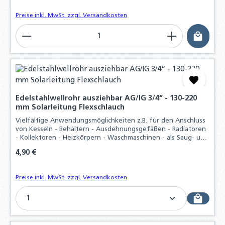
Preise inkl. MwSt. zzgl. Versandkosten
Produkt Anzahl: Gib den gewünschten Wert ein o
Edelstahlwellrohr ausziehbar AG/IG 3/4“ - 130-220
mm Solarleitung Flexschlauch
Vielfältige Anwendungsmöglichkeiten z.B. für den Anschluss
von Kesseln - Behältern - Ausdehnungsgefäßen - Radiatoren
- Kollektoren - Heizkörpern - Waschmaschinen - als Saug- und
Pumpenschlauch und vieles mehr, Durch hohen
Regulärer Preis:
4,90 €
Materialaufwand und der präzisen
Preise inkl. MwSt. zzgl. Versandkosten
Produkt Anzahl: Gib den gewünschten Wert ein o