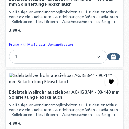
mm Solarleitung Flexschlauch
Vielfältige Anwendungsmöglichkeiten z.B. für den Anschluss
von Kesseln - Behältern - Ausdehnungsgefäßen - Radiatoren
- Kollektoren - Heizkörpern - Waschmaschinen - als Saug- und
Pumpenschlauch und vieles mehr, Durch hohen
Regulärer Preis:
3,80 €
Materialaufwand und der präzisen
Preise inkl. MwSt. zzgl. Versandkosten
Produkt Anzahl: Gib den gewünschten Wert ein o
Edelstahlwellrohr ausziehbar AG/IG 3/4“ - 90-140 mm
Solarleitung Flexschlauch
Vielfältige Anwendungsmöglichkeiten z.B. für den Anschluss
von Kesseln - Behältern - Ausdehnungsgefäßen - Radiatoren
- Kollektoren - Heizkörpern - Waschmaschinen - als Saug- und
Pumpenschlauch und vieles mehr, Durch hohen
Regulärer Preis:
4,80 €
Materialaufwand und der präzisen