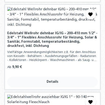
Edelstahl Wellrohr dehnbar IG/IG – 200–410 mm 1/2“ -
3/4“ - 1“ Flexibles Anschlussrohr für Heizung, Solar &
Sanitär, Formstabil, temperaturbeständig,
druckfest, inkl. Dichtung
Vielfältige Anwendungsmöglichkeiten z.B. für den Anschluss
von Kesseln - Behältern - Ausdehnungsgefäßen - Radiatoren
- Kollektoren - Heizkörpern - Waschmaschinen - als Saug- und
Pumpenschlauch und vieles mehr, Durch hohen
Regulärer Preis:
9,90 €
Ab
Materialaufwand und der präzisen
Details