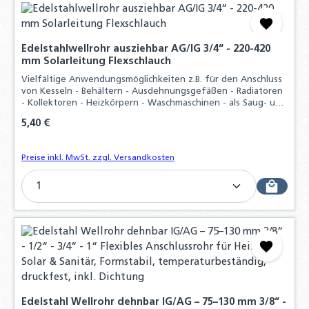
Edelstahlwellrohr ausziehbar AG/IG 3/4“ - 220-420
mm Solarleitung Flexschlauch
Vielfältige Anwendungsmöglichkeiten z.B. für den Anschluss
von Kesseln - Behältern - Ausdehnungsgefäßen - Radiatoren
- Kollektoren - Heizkörpern - Waschmaschinen - als Saug- und
Pumpenschlauch und vieles mehr, Durch hohen
Regulärer Preis:
5,40 €
Materialaufwand und der präzisen
Preise inkl. MwSt. zzgl. Versandkosten
Produkt Anzahl: Gib den gewünschten Wert ein o
Edelstahl Wellrohr dehnbar IG/AG – 75–130 mm 3/8“ -