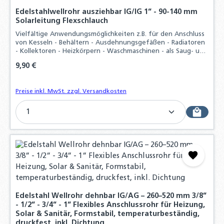
Edelstahlwellrohr ausziehbar IG/IG 1“ - 90-140 mm
Solarleitung Flexschlauch
Vielfältige Anwendungsmöglichkeiten z.B. für den Anschluss
von Kesseln - Behältern - Ausdehnungsgefäßen - Radiatoren
- Kollektoren - Heizkörpern - Waschmaschinen - als Saug- und
Pumpenschlauch und vieles mehr, Durch hohen
Regulärer Preis:
9,90 €
Materialaufwand und der präzisen
Preise inkl. MwSt. zzgl. Versandkosten
Produkt Anzahl: Gib den gewünschten Wert ein o
Edelstahl Wellrohr dehnbar IG/AG – 260–520 mm 3/8“
- 1/2“ - 3/4“ - 1“ Flexibles Anschlussrohr für Heizung,
Solar & Sanitär, Formstabil, temperaturbeständig,
druckfest, inkl. Dichtung