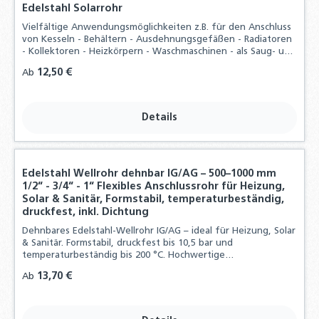
Edelstahl Solarrohr
Vielfältige Anwendungsmöglichkeiten z.B. für den Anschluss
von Kesseln - Behältern - Ausdehnungsgefäßen - Radiatoren
- Kollektoren - Heizkörpern - Waschmaschinen - als Saug- und
Pumpenschlauch und vieles mehr, Durch hohen
Regulärer Preis:
12,50 €
Ab
Materialaufwand und der präzisen
Details
Edelstahl Wellrohr dehnbar IG/AG – 500–1000 mm
1/2“ - 3/4“ - 1“ Flexibles Anschlussrohr für Heizung,
Solar & Sanitär, Formstabil, temperaturbeständig,
druckfest, inkl. Dichtung
Dehnbares Edelstahl-Wellrohr IG/AG – ideal für Heizung, Solar
& Sanitär. Formstabil, druckfest bis 10,5 bar und
temperaturbeständig bis 200 °C. Hochwertige
Edelstahlqualität, inklusive Dichtungen.
Regulärer Preis:
13,70 €
Ab