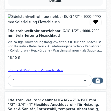
Details
Edelstahlwellrohr ausziehbar IG/IG 1/2“ - 1000-2000
mm Solarleitung Flexschlauch
Vielfältige Anwendungsmöglichkeiten z.B. für den Anschluss
von Kesseln - Behältern - Ausdehnungsgefäßen - Radiatoren
- Kollektoren - Heizkörpern - Waschmaschinen - als Saug- und
Pumpenschlauch und vieles mehr, Durch hohen
Regulärer Preis:
16,10 €
Materialaufwand und der präzisen
Preise inkl. MwSt. zzgl. Versandkosten
Produkt Anzahl: Gib den gewünschten Wert ein o
Edelstahl Wellrohr dehnbar IG/AG – 750–1500 mm
1/2“ - 3/4“ - 1“ Flexibles Anschlussrohr für Heizung,
Solar & Sanitär, Formstabil, temperaturbeständig,