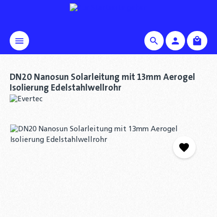
alt springen
Waren
DN20 Nanosun Solarleitung mit 13mm Aerogel
Isolierung Edelstahlwellrohr
Bildergalerie überspringen