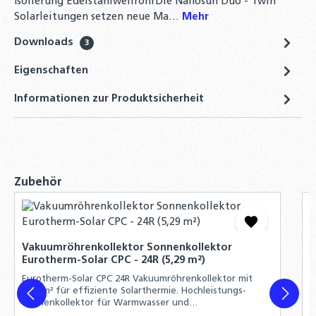
Isolierung EdelstahlwellrohrDie Nanosun Duo - Twin
Solarflüssigkeit für Flach-
Solarleitungen setzen neue Ma…
Mehr
Röhrenkollektoren Fertiggemisch -28°C -
Downloads
10 Liter
3
20,90 €
Eigenschaften
Winkel-Verschraubung 90° DN20 auf 22mm
Informationen zur Produktsicherheit
Kupfer – Solarwellrohr Fitting
12,90 €
Produktgalerie überspringen
Zubehör
V
E
Vakuumröhrenkollektor Sonnenkollektor
E
Eurotherm-Solar CPC - 24R (5,29 m²)
4
S
Eurotherm-Solar CPC 24R Vakuumröhrenkollektor mit
5,29 m² für effiziente Solarthermie. Hochleistungs-
Sonnenkollektor für Warmwasser und
Heizungsunterstützung.