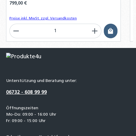
Regulärer Preis:
799,00 €
R
7
Preise inkl. MwSt. zzgl. Versandkosten
P
Produkt Anzahl: Gib den gewünschten Wert ein o
P
Unterstützung und Beratung unter:
06732 - 608 99 99
Öffnungszeiten
Mo-Do: 09:00 - 16:00 Uhr
Fr: 09:00 - 15:00 Uhr