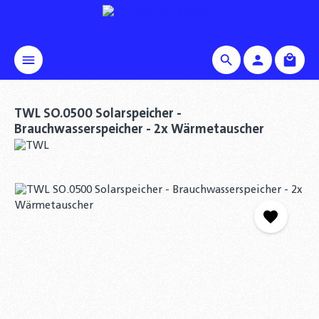
alt springen
Waren
TWL SO.0500 Solarspeicher -
Brauchwasserspeicher - 2x Wärmetauscher
Bildergalerie überspringen