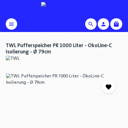
alt springen
Waren
TWL Pufferspeicher PR 1000 Liter - ÖkoLine-C
Isolierung - Ø 79cm
Bildergalerie überspringen