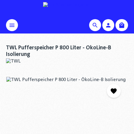
alt springen
Waren
TWL Pufferspeicher P 800 Liter - ÖkoLine-B
Isolierung
Bildergalerie überspringen