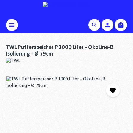
alt springen
Waren
TWL Pufferspeicher P 1000 Liter - ÖkoLine-B
Isolierung - Ø 79cm
Bildergalerie überspringen