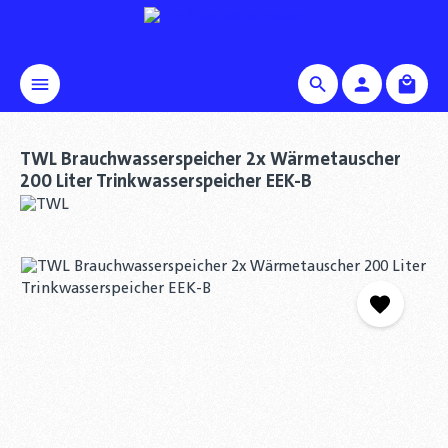
alt springen
Waren
TWL Brauchwasserspeicher 2x Wärmetauscher
200 Liter Trinkwasserspeicher EEK-B
Bildergalerie überspringen