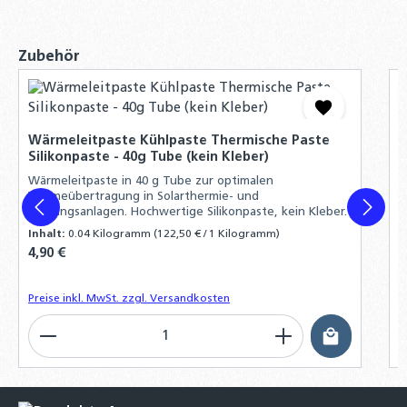
Wärmetauscher 825 Liter Ø 79 cm
1.499,00 €
Produktgalerie überspringen
Zubehör
DN16 Wellrohr Verschraubung
Schnellverschraubung Schnellkupplung für
K
K
Solarleitungen
K
Wärmeleitpaste Kühlpaste Thermische Paste
18,40 €
Silikonpaste - 40g Tube (kein Kleber)
K
m
Wärmeleitpaste in 40 g Tube zur optimalen
DN20 Wellrohr Verschraubung
K
Wärmeübertragung in Solarthermie- und
Schnellverschraubung Schnellkupplung für
A
Heizungsanlagen. Hochwertige Silikonpaste, kein Kleber.
V
Solarleitungen
Inhalt:
0.04 Kilogramm
(122,50 € / 1 Kilogramm)
19,30 €
Regulärer Preis:
4,90 €
R
2
Preise inkl. MwSt. zzgl. Versandkosten
P
Produkt Anzahl: Gib den gewünschten Wert ein o
P