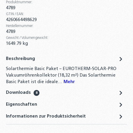
Produktnummer:
4,30 €
4789
GTIN / EAN:
DN16 Solarleitung Doppelwellrohr
4260664498629
Edelstahlwellrohr 14mm Isolierung
Herstellernummer:
158,40 €
4789
Gewicht / Volumengewicht:
DN20 Solarleitung Doppelwellrohr
1649.79 kg
Edelstahlwellrohr 14mm Isolierung
188,00 €
Beschreibung
Solarthermie Basic Paket – EUROTHERM-SOLAR-PRO
300L Warmwasserspeicher - 2
Vakuumröhrenkollektor (18,32 m²) Das Solarthermie
Wärmetauscher Brauchwasserspeicher
Basic Paket ist die ideale…
Mehr
Solarspeicher Boiler
769,00 €
Downloads
8
Anschlussrohr für Ausdehnungsgefäße
Eigenschaften
DN16 - 80 / 120 / 180 cm für ADG
Informationen zur Produktsicherheit
19,90 €
Hygiene-Kombi-Speicher mit zwei