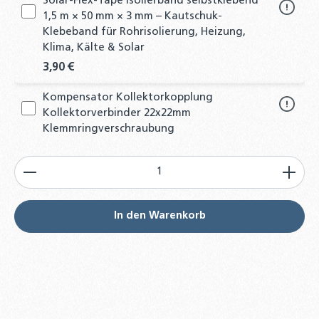
Solar-Flex-Tape Isolierband selbstklebend
1,5 m × 50 mm × 3 mm – Kautschuk-
Klebeband für Rohrisolierung, Heizung,
Klima, Kälte & Solar
3,90 €
Kompensator Kollektorkopplung
Kollektorverbinder 22x22mm
Klemmringverschraubung
Kollektorverbinder
Produkt Anzahl: Gib den gewünschten Wert ein od
29,80 €
12m Solar PTFE-Gewindedichtband
Hochtemperaturbeständig (Grobgewinde)
In den Warenkorb
4,30 €
NMC PROTAPE® Solar-UV-Tape 2 m × 50 mm
× 0,6 mm – selbstklebendes EPDM-
Isolierband für Rohrisolierungen, UV- &
witterungsbeständig