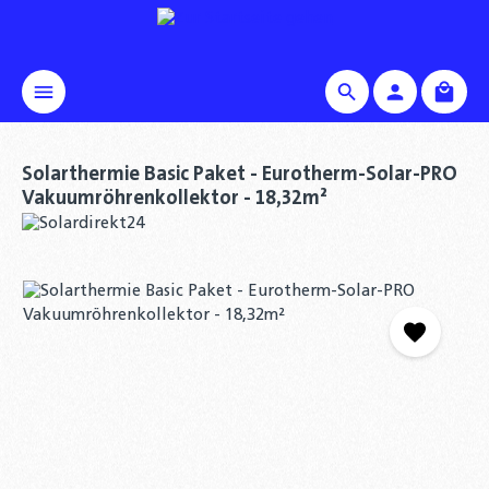
alt springen
Waren
Solarthermie Basic Paket - Eurotherm-Solar-PRO
Vakuumröhrenkollektor - 18,32m²
Bildergalerie überspringen