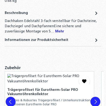
0.68 kg
Zylinderschraube M8x35 Innensechskant A2
Beschreibung
Edelstahl Unterkopfverzahnung 10 bis 100
Stück
Dachhaken Edelstahl 3-fach verstellbar für Dachsteine,
4,10 €
Dachziegel und DachpfannenEine sichere und
zuverlässige Montage von S…
Mehr
Gewindestange DIN976 Edelstahl A2 - M10 -
Informationen zur Produktsicherheit
Länge wählbar -
1,40 €
Produktgalerie überspringen
Zubehör
A
M
Trägerprofilset für Eurotherm-Solar PRO
U
Vakuumröhrenkollektor
s
S
Sicheres & Robustes Trägerprofilset / Unterkonstruktion
s
für unseren Eurotherm-Solar PRO