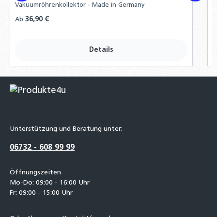
u
Vakuumröhrenkollektor - Made in Germany
I
Regulärer Preis:
36,90 €
R
Ab
A
Details
Unterstützung und Beratung unter:
06732 - 608 99 99
Öffnungszeiten
Mo-Do: 09:00 - 16:00 Uhr
Fr: 09:00 - 15:00 Uhr