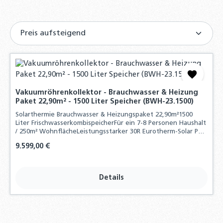
Vakuumröhrenkollektor - Brauchwasser & Heizung
Paket 22,90m² - 1500 Liter Speicher (BWH-23.1500)
Solarthermie Brauchwasser & Heizungspaket 22,90m²1500
Liter FrischwasserkombispeicherFür ein 7-8 Personen Haushalt
/ 250m² WohnflächeLeistungsstarker 30R Eurotherm-Solar PRO
Vakuumröhrenkollektor
Regulärer Preis:
9.599,00 €
Details