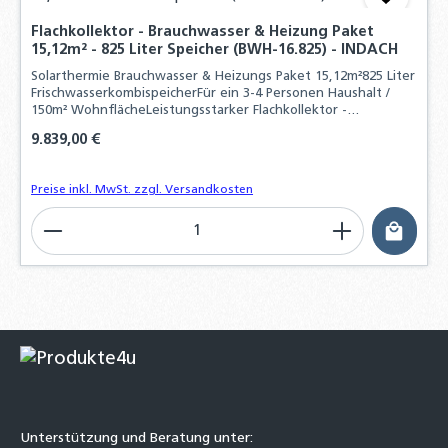
Flachkollektor - Brauchwasser & Heizung Paket
15,12m² - 825 Liter Speicher (BWH-16.825) - INDACH
Solarthermie Brauchwasser & Heizungs Paket 15,12m²825 Liter
FrischwasserkombispeicherFür ein 3-4 Personen Haushalt /
150m² WohnflächeLeistungsstarker Flachkollektor -
INDACHMONTAGE
Regulärer Preis:
9.839,00 €
Preise inkl. MwSt. zzgl. Versandkosten
Produkt Anzahl: Gib den gewünschten Wert ein o
Unterstützung und Beratung unter: