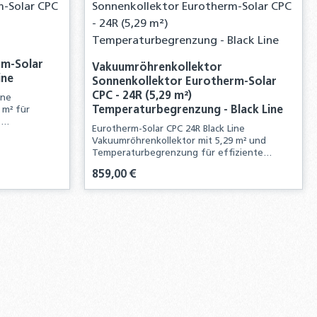
rm-Solar
Vakuumröhrenkollektor
ine
Sonnenkollektor Eurotherm-Solar
CPC - 24R (5,29 m²)
ine
Temperaturbegrenzung - Black Line
 m² für
-
Eurotherm-Solar CPC 24R Black Line
er und
Vakuumröhrenkollektor mit 5,29 m² und
Temperaturbegrenzung für effiziente
Solarthermie und sicheren Betrieb.
Regulärer Preis:
859,00 €
n oder benutze die Schaltflächen um d
 Gib den gewünschten Wert ein oder ben
Produkt Anzahl: Gib den g