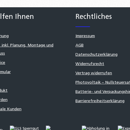
lfen Ihnen
Rechtliches
nung
Impressum
 inkl. Planung, Montage und
AGB
uss
Datenschutzerklärung
ice
Widerrufsrecht
mular
Vertrag widerrufen
Photovoltaik – Nullsteuersa
dukt
Batterie- und Verpackungsh
rden
Barrierefreiheitserklärung
nale Kunden