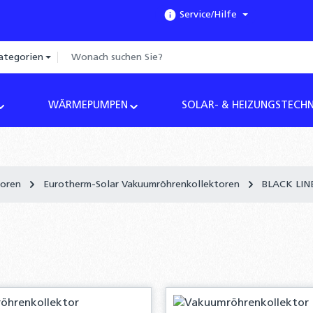
Service/Hilfe
ategorien
WÄRMEPUMPEN
SOLAR- & HEIZUNGSTECHN
toren
Eurotherm-Solar Vakuumröhrenkollektoren
BLACK LIN