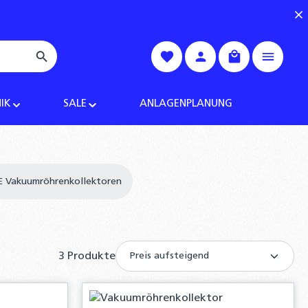
Warenkorb enth
IK
SALE
ANLAGENPLANUNG
E Vakuumröhrenkollektoren
3 Produkte