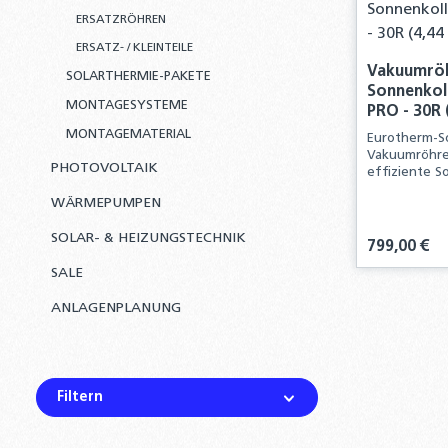
ERSATZRÖHREN
ERSATZ- / KLEINTEILE
Vakuumröh
SOLARTHERMIE-PAKETE
Sonnenkol
MONTAGESYSTEME
PRO - 30R 
MONTAGEMATERIAL
Eurotherm-So
Vakuumröhren
PHOTOVOLTAIK
effiziente S
Sonnenkolle
WÄRMEPUMPEN
Heizung Sys
SOLAR- & HEIZUNGSTECHNIK
Regulärer Pre
799,00 €
SALE
Produ
ANLAGENPLANUNG
Filtern