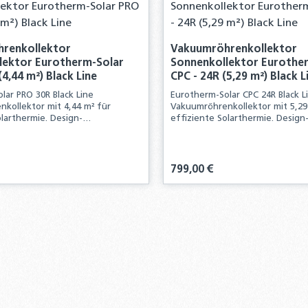
renkollektor
Vakuumröhrenkollektor
lektor Eurotherm-Solar
Sonnenkollektor Eurothe
(4,44 m²) Black Line
CPC - 24R (5,29 m²) Black L
lar PRO 30R Black Line
Eurotherm-Solar CPC 24R Black L
kollektor mit 4,44 m² für
Vakuumröhrenkollektor mit 5,29
olarthermie. Design-
effiziente Solarthermie. Design
ktor für Warmwasser und
Sonnenkollektor für Warmwass
tem.
Heizungsunterstützung.
is:
Regulärer Preis:
799,00 €
kt Anzahl: Gib den gewünschten Wert ei
Produkt Anzahl: