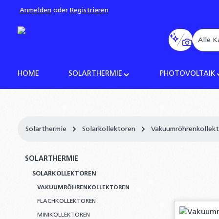
Anmelden
oder
Registrieren
pringen
Zur Hauptnavigation springen
Alle K
HOME
SOLARTHERMIE
PHOTOVOLTAIK
Solarthermie
Solarkollektoren
Vakuumröhrenkollek
SOLARTHERMIE
SOLARKOLLEKTOREN
VAKUUMRÖHRENKOLLEKTOREN
FLACHKOLLEKTOREN
MINIKOLLEKTOREN