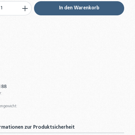
 Anzahl: Gib den gewünschten Wert ein 
In den Warenkorb
188
r:
engewicht:
rmationen zur Produktsicherheit