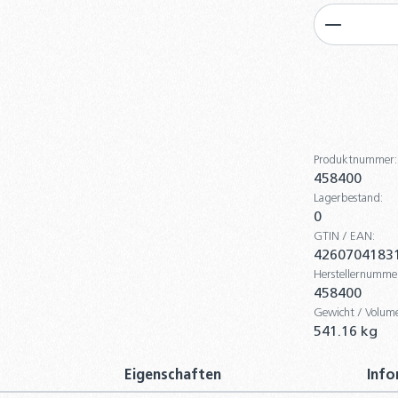
Produkt
Produktnummer:
458400
Lagerbestand:
0
GTIN / EAN:
4260704183
Herstellernumme
458400
Gewicht / Volum
541.16 kg
Eigenschaften
Info