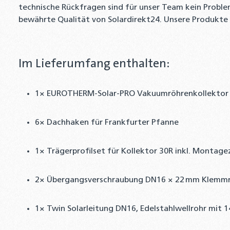
technische Rückfragen sind für unser Team kein Problem
bewährte Qualität von Solardirekt24. Unsere Produkte si
Im Lieferumfang enthalten:
1× EUROTHERM-Solar-PRO Vakuumröhrenkollektor mi
6× Dachhaken für Frankfurter Pfanne
1× Trägerprofilset für Kollektor 30R inkl. Montag
2× Übergangsverschraubung DN16 × 22 mm Klemmri
1× Twin Solarleitung DN16, Edelstahlwellrohr mit 