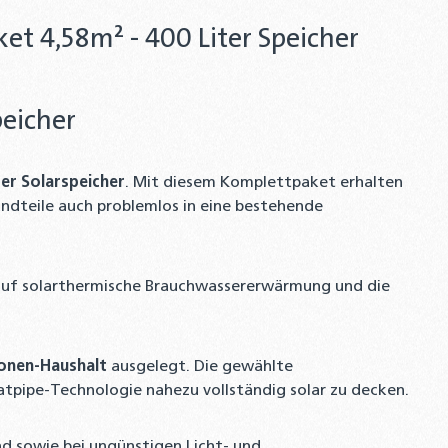
t 4,58m² - 400 Liter Speicher
peicher
ter Solarspeicher
. Mit diesem Komplettpaket erhalten
tandteile auch problemlos in eine bestehende
t auf solarthermische Brauchwassererwärmung und die
sonen-Haushalt
ausgelegt. Die gewählte
atpipe-Technologie nahezu vollständig solar zu decken.
d sowie bei ungünstigen Licht- und