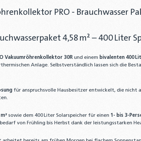
enkollektor PRO - Brauchwasser Pake
chwasserpaket 4,58 m² – 400 Liter S
 Vakuumröhrenkollektor 30R
und einem
bivalenten 400 Li
rthermischen Anlage. Selbstverständlich lassen sich die Bes
ösung
für anspruchsvolle Hausbesitzer entwickelt, die nich
ten.
 m²
sowie dem 400 Liter Solarspeicher für einen
1- bis 3-Per
bedarf von Frühling bis Herbst dank der leistungsstarken He
r
arbeitet bereits am frühen Morgen bei flachem Sonnenstan