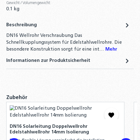
Gewicht / Volumengewicht:
0.1 kg
Beschreibung
DN16 Wellrohr Verschraubung Das
Schnellkupplungssystem für Edelstahlwellrohre. Die
besondere Konstruktion sorgt für eine int…
Mehr
Informationen zur Produktsicherheit
Produktgalerie überspringen
Zubehör
D
E
DN16 Solarleitung Doppelwellrohr
D
Edelstahlwellrohr 14mm Isolierung
V
W