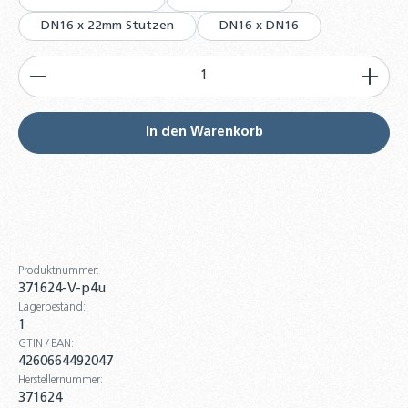
DN16 x 22mm Stutzen
DN16 x DN16
Produkt Anzahl: Gib den gewünschten Wert ein od
In den Warenkorb
Produktnummer:
371624-V-p4u
Lagerbestand:
1
GTIN / EAN:
4260664492047
Herstellernummer:
371624