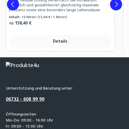
Diese flexible Lösung vereinfacht die Installation
A
erheblich und gewährleistet gleichzeitig maximale
Effizienz sowie eine besonders lange Lebensdauer
Inhalt:
10 Meter
(15,84 € / 1 Meter)
I
Regulärer Preis:
158,40 €
R
Ab
A
Details
Unterstützung und Beratung unter:
06732 - 608 99 99
Öffnungszeiten
Mo-Do: 09:00 - 16:00 Uhr
Fr: 09:00 - 15:00 Uhr