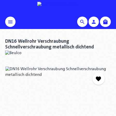
alt springen
Waren
DN16 Wellrohr Verschraubung
Schnellverschraubung metallisch dichtend
Bildergalerie überspringen