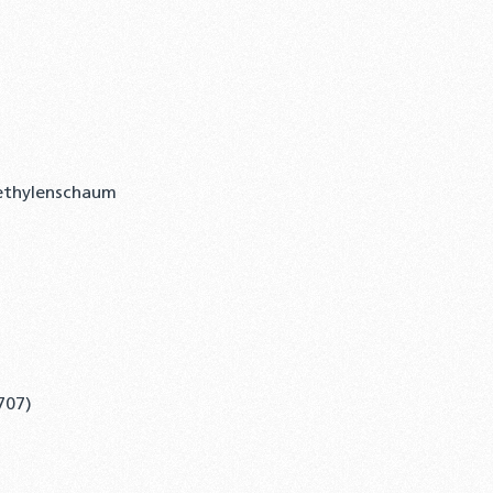
yethylenschaum
4707)