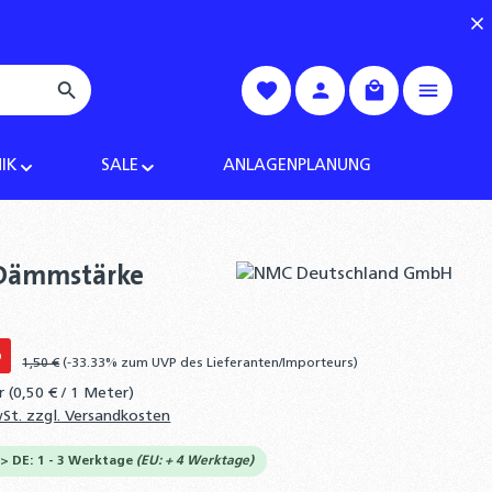
Warenkorb enth
IK
SALE
ANLAGENPLANUNG
m Dämmstärke
%
1,50 €
(-33.33% zum UVP des Lieferanten/Importeurs)
er
(0,50 € / 1 Meter)
wSt. zzgl. Versandkosten
-> DE: 1 - 3 Werktage
(EU: + 4 Werktage)