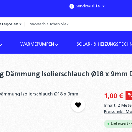
Service/Hilfe
ategorien
WÄRMEPUMPEN
SOLAR- & HEIZUNGSTECHN
erung Dämmung Isolierschlauch Ø18 x 9m
1,00 €
Inhalt:
2 Met
Preise inkl. M
Lieferzeit -