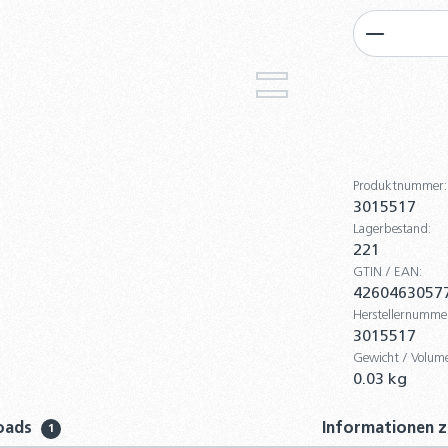
Produkt
Produktnummer:
3015517
Lagerbestand:
221
GTIN / EAN:
4260463057
Herstellernumme
3015517
Gewicht / Volum
0.03 kg
oads
Informationen z
1