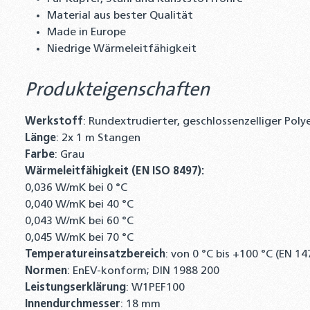
Material aus bester Qualität
Made in Europe
Niedrige Wärmeleitfähigkeit
Produkteigenschaften
Werkstoff
: Rundextrudierter, geschlossenzelliger Pol
Länge
: 2x 1 m Stangen
Farbe
: Grau
Wärmeleitfähigkeit (EN ISO 8497):
0,036 W/mK bei 0 °C
0,040 W/mK bei 40 °C
0,043 W/mK bei 60 °C
0,045 W/mK bei 70 °C
Temperatureinsatzbereich
: von 0 °C bis +100 °C (EN 1
Normen
: EnEV-konform; DIN 1988 200
Leistungserklärung
: W1PEF100
Innendurchmesser
: 18 mm