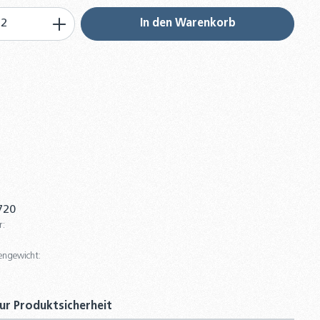
 Anzahl: Gib den gewünschten Wert ein 
In den Warenkorb
720
r:
engewicht:
ur Produktsicherheit