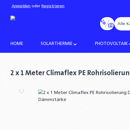
Anmelden
oder
Registrieren
pringen
Zur Hauptnavigation springen
Alle K
HOME
SOLARTHERMIE
PHOTOVOLTAIK
2 x 1 Meter Climaflex PE Rohrisoli
Bildergalerie überspringen