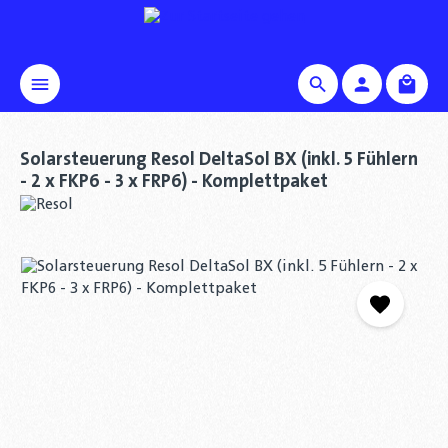
alt springen
Waren
Solarsteuerung Resol DeltaSol BX (inkl. 5 Fühlern
- 2 x FKP6 - 3 x FRP6) - Komplettpaket
Bildergalerie überspringen