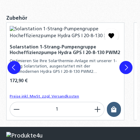
präziser Außensensor für Heizungs-, Solar-
& Wärmepumpenregelung, IP44, −50 bis +80
°C
Produktgalerie überspringen
Zubehör
5,70 €
O
m
Solarstation 1-Strang-Pumpengruppe
D
Hocheffizienzpumpe Hydra GPS I 20-8-130 PWM2
U
Optimieren Sie Ihre Solarthermie-Anlage mit unserer 1-
Strang Solarstation, ausgestattet mit der
hochmodernen Hydra GPS I 20-8-130 PWM2
Hocheffizienzpumpe
Regulärer Preis:
172,90 €
R
A
Preise inkl. MwSt. zzgl. Versandkosten
Produkt Anzahl: Gib den gewünschten Wert ein o