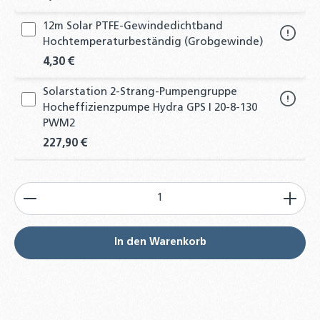
12m Solar PTFE-Gewindedichtband
Hochtemperaturbeständig (Grobgewinde)
4,30 €
Solarstation 2-Strang-Pumpengruppe
Hocheffizienzpumpe Hydra GPS I 20-8-130
PWM2
227,90 €
Solarstation 1-Strang-Pumpengruppe
Produkt Anzahl: Gib den gewünschten Wert ein od
Hocheffizienzpumpe Hydra GPS I 20-8-130
PWM2
172,90 €
In den Warenkorb
Solarstation 2-Strang-Pumpengruppe
Hocheffizienzpumpe Wilo YONOS PARA
ST15/7 - PWM2
259,00 €