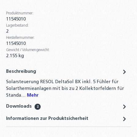
DN16 Solarleitung Doppelwellrohr
Produktnummer:
Edelstahlwellrohr 14mm Isolierung
11545010
237,60 €
Lagerbestand:
2
Orkli Zwei-Wege-Zonenventil 3/4" bis 1" IG /
Herstellernummer:
AG mit Motor Umschaltventil
11545010
Zweiwegeventil
Gewicht / Volumengewicht:
2.155 kg
62,90 €
Orkli Drei-Wege-Zonenventil IG oder AG
Beschreibung
mit Motor Umschaltventil Dreiwegeventil
Solarsteuerung RESOL DeltaSol BX inkl. 5 Fühler für
64,90 €
Solarthermieanlagen mit bis zu 2 Kollektorfeldern für
Standa…
Mehr
Solarflüssigkeit für Flach-
Röhrenkollektoren Fertiggemisch -28°C -
Downloads
2
10 Liter
Informationen zur Produktsicherheit
20,90 €
Außentemperatursfühler PT1000 Basic –