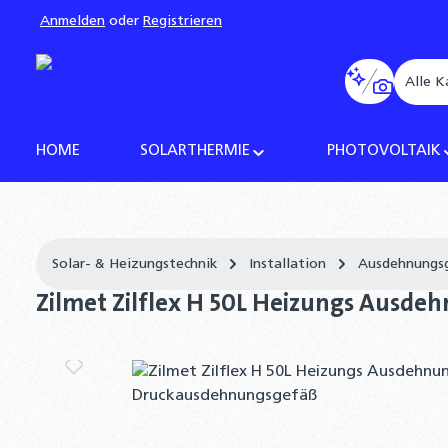
Anmelden
oder
Registrieren
pringen
Zur Hauptnavigation springen
Alle K
HOME
SOLARTHERMIE
PHOTOVOLTAIK
Solar- & Heizungstechnik
Installation
Ausdehnungs
Zilmet Zilflex H 50L Heizungs Ausd
Bildergalerie überspringen