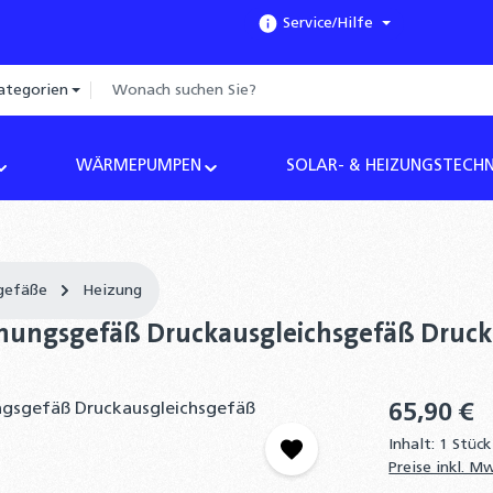
Service/Hilfe
ategorien
WÄRMEPUMPEN
SOLAR- & HEIZUNGSTECHN
gefäße
Heizung
ehnungsgefäß Druckausgleichsgefäß Dru
65,90 €
Inhalt:
1 Stück
Preise inkl. M