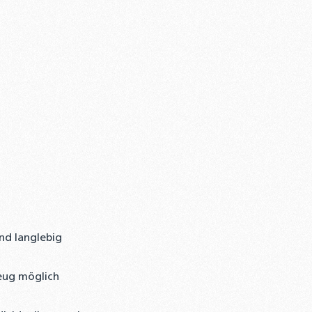
nd langlebig
eug möglich