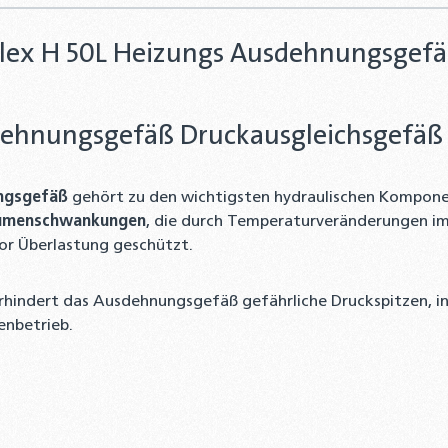
flex H 50L Heizungs Ausdehnungsgef
usdehnungsgefäß Druckausgleichsgef
ungsgefäß
gehört zu den wichtigsten hydraulischen Komponen
lumenschwankungen
, die durch Temperaturveränderungen im
or Überlastung geschützt.
rhindert das Ausdehnungsgefäß gefährliche Druckspitzen, i
genbetrieb.