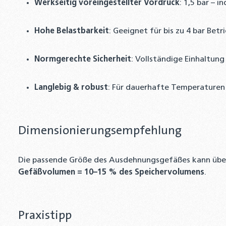
Werkseitig voreingestellter Vordruck
: 1,5 bar – i
Hohe Belastbarkeit
: Geeignet für bis zu 4 bar Betr
Normgerechte Sicherheit
: Vollständige Einhaltun
Langlebig & robust
: Für dauerhafte Temperaturen 
Dimensionierungsempfehlung
Die passende Größe des Ausdehnungsgefäßes kann übers
Gefäßvolumen = 10–15 % des Speichervolumens
.
Praxistipp