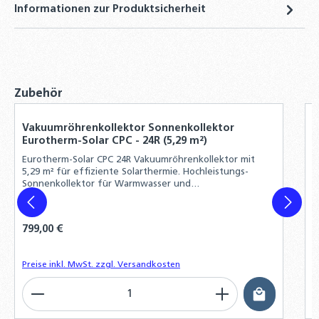
Informationen zur Produktsicherheit
Eurotherm-Solar-CPC Kollektoren
5,90 €
Produktgalerie überspringen
Zubehör
Vakuumröhrenkollektor Sonnenkollektor
E
Eurotherm-Solar CPC - 24R (5,29 m²)
S
Eurotherm-Solar CPC 24R Vakuumröhrenkollektor mit
E
5,29 m² für effiziente Solarthermie. Hochleistungs-
K
Sonnenkollektor für Warmwasser und
R
Heizungsunterstützung.
Regulärer Preis:
799,00 €
R
1
Preise inkl. MwSt. zzgl. Versandkosten
P
Produkt Anzahl: Gib den gewünschten Wert ein o
P