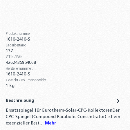
2er-Set Ersatzröhren inkl. 14mm Heat-Pipe
für Röhrenkollektoren
Vakuumröhrenkollektoren
129,90 €
Produktnummer:
1610-2410-S
Ersatz Wärmeleitblech für
Lagerbestand:
Röhrenkollektoren oder Ersatzröhren
137
14,90 €
GTIN / EAN:
4262435954068
Ersatz Heatpipe Ø14mm Kopf für
Herstellernummer:
1610-2410-S
Eurotherm-Solar CPC
Gewicht / Volumengewicht:
14,90 €
1 kg
Vakuumröhrenkollektor Sonnenkollektor
Beschreibung
Eurotherm-Solar CPC - 24R (5,29 m²) Black
Line
Ersatzspiegel für Eurotherm-Solar-CPC-KollektorenDer
799,00 €
CPC-Spiegel (Compound Parabolic Concentrator) ist ein
essenzieller Best…
Mehr
3er-Set Ersatz Spiegelhalterung für