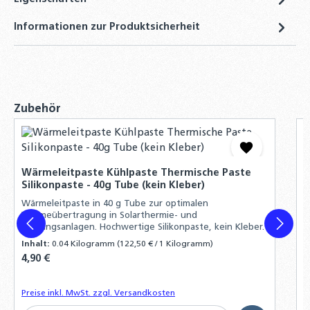
3,35 €
Informationen zur Produktsicherheit
Winkel-Verschraubung 90° DN20 auf 22mm
Kupfer – Solarwellrohr Fitting
12,90 €
Profi-Schlagwerkzeug oder Klemmbacke
Produktgalerie überspringen
Zubehör
DN12 - DN40 – Grundkörper aus massivem
Stahl zur Bördelherstellung von Edelstahl-
und Solarwellrohren
4
S
29,50 €
Wärmeleitpaste Kühlpaste Thermische Paste
Lief
Silikonpaste - 40g Tube (kein Kleber)
g
10 mm 4 x
Wärmeleitpaste in 40 g Tube zur optimalen
M
Wärmeübertragung in Solarthermie- und
Heizungsanlagen. Hochwertige Silikonpaste, kein Kleber.
Inhalt:
0.04 Kilogramm
(122,50 € / 1 Kilogramm)
I
Regulärer Preis:
4,90 €
R
1
Preise inkl. MwSt. zzgl. Versandkosten
P