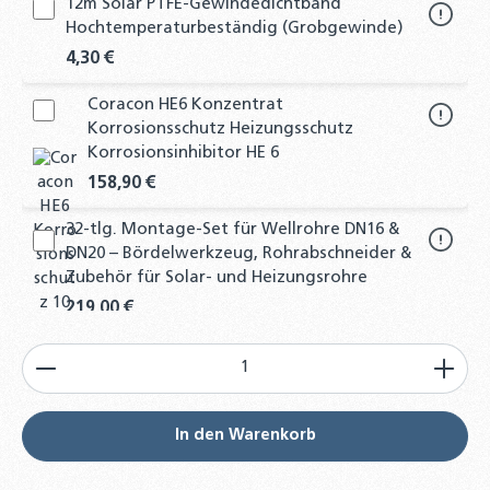
12m Solar PTFE-Gewindedichtband
Hochtemperaturbeständig (Grobgewinde)
4,30 €
Coracon HE6 Konzentrat
Korrosionsschutz Heizungsschutz
Korrosionsinhibitor HE 6
158,90 €
32-tlg. Montage-Set für Wellrohre DN16 &
DN20 – Bördelwerkzeug, Rohrabschneider &
Zubehör für Solar- und Heizungsrohre
219,00 €
Produkt Anzahl: Gib den gewünschten Wert ein od
10er-Set Edelstahl-Einlegeringe für Solar-
Edelstahl-Wellrohre – DN16 bis DN50 –
langlebig, passgenau und
korrosionsbeständig für sichere
In den Warenkorb
Solarthermie-Verbindungen
3,25 €