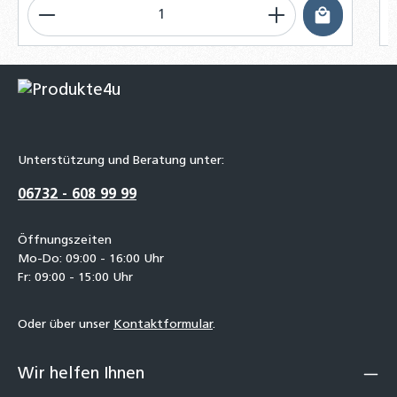
Produkt Anzahl: Gib den gewünschten Wert ein o
P
Unterstützung und Beratung unter:
06732 - 608 99 99
Öffnungszeiten
Mo-Do: 09:00 - 16:00 Uhr
Fr: 09:00 - 15:00 Uhr
Oder über unser
Kontaktformular
.
Wir helfen Ihnen